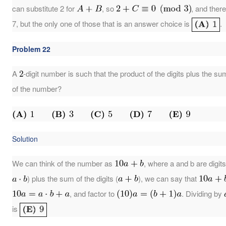
can substitute 2 for
, so
, and ther
7, but the only one of those that is an answer choice is
.
Problem 22
A
-digit number is such that the product of the digits plus the sum
of the number?
Solution
We can think of the number as
, where a and b are digits
) plus the sum of the digits (
), we can say that
, and factor to
. Dividing by
is