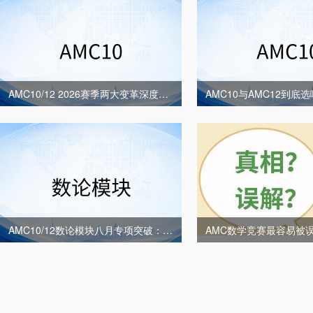
AMC10/12 2026赛季两大变革深度解读：线下统考回归与统一分数线如何重塑备考格局
AMC10/12数论模块八月专项突破：从同余定理到不定方程，五类高频题型与解题路径全梳理