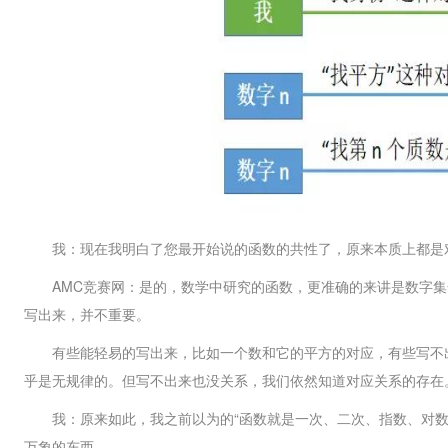
我：现在我明白了您最开始说的函数的共性了，原来本质上都是
AMC竞赛网：是的，数学中研究的函数，更准确的来讲是数字
写出来，并不重要。
有些能轻易的写出来，比如一个数和它的平方的对应，有些写不
乎是无规律的。但写不出来也没关系，我们依然知道对应关系的存在
我：原来如此，我之前以为的“函数就是一次、二次、指数、对
万象的东西。