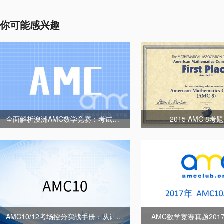
你可能感兴趣
全面解析澳洲AMC数学竞赛：考试时间、含金量及与美国AMC对比​
2015 AMC 8考题
AMC10/12考场控分实战手册：从计分规则反推答题取舍，用"留空策略"榨干每一分
AMC数学竞赛真题2017年