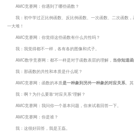
AMC竞赛网：你遇到了哪些函数？
我：初中学过正比例函数、反比例函数、一次函数、二次函数，
一大堆！
AMC竞赛网
：你觉得这些函数有什么共性吗？
我：我觉得都不一样，各有各的图像和式子。
AMC数学竞赛网：都不一样是对于函数表层的理解，
当你知道函
我：那函数的共性和本质是什么呢？
AMC竞赛网：函数的本质
是一种象到另外一种象的对应关系
。其
我：啊？为什么要靠“对应关系“理解？
AMC竞赛网：我问你一个基本问题，你来试着回答一下。
AMC竞赛网：你是谁？
我：这很好回答，我是王磊。